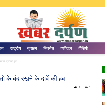
ेशन
राष्ट्रीय
क्राइम
बिजनेस
व्यक्तित्व
वीडियो
Khabar
ने‌ के दावें की हवा
एसो के बंद रखने‌ के दावें की हवा
5
0
Darpan