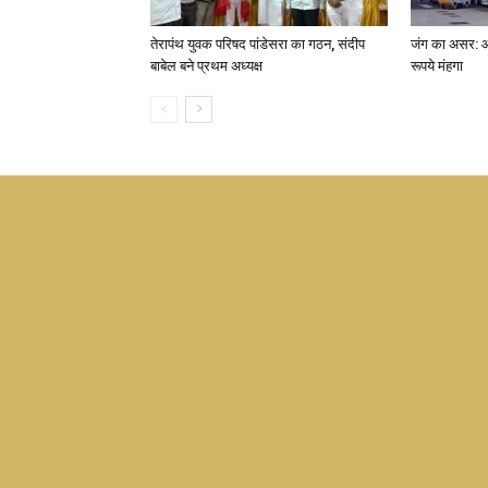
तेरापंथ युवक परिषद पांडेसरा का गठन, संदीप
जंग का असर: 
बाबेल बने प्रथम अध्यक्ष
रूपये मंहगा